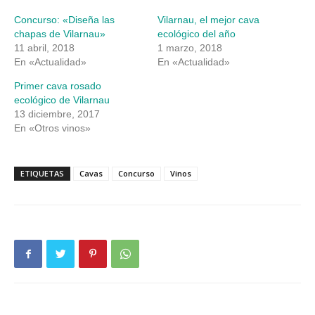
en
en
una
una
Concurso: «Diseña las
Vilarnau, el mejor cava
ventana
ventana
nueva)
nueva)
chapas de Vilarnau»
ecológico del año
11 abril, 2018
1 marzo, 2018
En «Actualidad»
En «Actualidad»
Primer cava rosado
ecológico de Vilarnau
13 diciembre, 2017
En «Otros vinos»
ETIQUETAS
Cavas
Concurso
Vinos