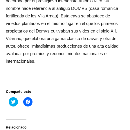
decorada por el prestigioso interiorista Antonio Miró, su
nombre hace referencia al antiguo DOMVS (casa románica
fortificada de los Vila Arnau). Esta cava se abastece de
viñedos plantados en el mismo lugar en el que los primeros
propietarios del Domvs cultivaban sus vides en el siglo XII.
Vilarnau, que elabora una gama clásica de cavas y otra de
autor, ofrece limitadísimas producciones de una alta calidad,
avalada por premios y reconocimientos nacionales e
internacionales.
Comparte esto:
Haz
Haz
clic
clic
para
para
compartir
compartir
en
en
Twitter
Facebook
(Se
(Se
abre
abre
Relacionado