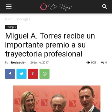
Inicio
Bodegas
Bodegas
Miguel A. Torres recibe un
importante premio a su
trayectoria profesional
Por
Redacción
-
26 junio, 2017
905
0