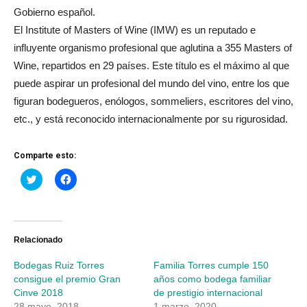
Gobierno español.
El Institute of Masters of Wine (IMW) es un reputado e
influyente organismo profesional que aglutina a 355 Masters of
Wine, repartidos en 29 países. Este título es el máximo al que
puede aspirar un profesional del mundo del vino, entre los que
figuran bodegueros, enólogos, sommeliers, escritores del vino,
etc., y está reconocido internacionalmente por su rigurosidad.
Comparte esto:
Haz
Haz
clic
clic
para
para
compartir
compartir
en
en
Twitter
Facebook
(Se
(Se
abre
abre
Relacionado
en
en
una
una
Bodegas Ruiz Torres
Familia Torres cumple 150
ventana
ventana
nueva)
nueva)
consigue el premio Gran
años como bodega familiar
Cinve 2018
de prestigio internacional
28 mayo, 2018
1 marzo, 2020