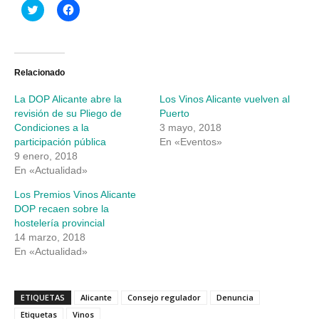
Haz
Haz
clic
clic
para
para
compartir
compartir
en
en
Twitter
Facebook
(Se
(Se
abre
abre
Relacionado
en
en
una
una
La DOP Alicante abre la
Los Vinos Alicante vuelven al
ventana
ventana
nueva)
nueva)
revisión de su Pliego de
Puerto
Condiciones a la
3 mayo, 2018
participación pública
En «Eventos»
9 enero, 2018
En «Actualidad»
Los Premios Vinos Alicante
DOP recaen sobre la
hostelería provincial
14 marzo, 2018
En «Actualidad»
ETIQUETAS
Alicante
Consejo regulador
Denuncia
Etiquetas
Vinos