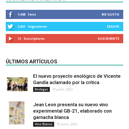
1,048
Fans
ME GUSTA
2,621
Seguidores
SEGUIR
12
Suscriptores
SUSCRIBIRTE
ÚLTIMOS ARTÍCULOS
El nuevo proyecto enológico de Vicente
Gandía aclamado por la crítica
19 junio, 2022
Bodegas
Jean Leon presenta su nuevo vino
experimental GB-21, elaborado con
garnacha blanca
19 junio, 2022
Vino Blanco