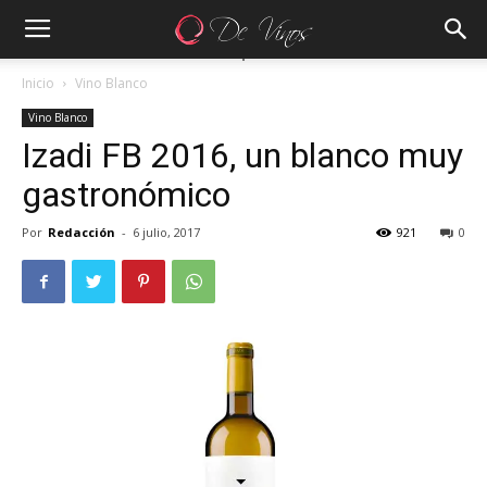
Inicio
Vino Blanco
Vino Blanco
Izadi FB 2016, un blanco muy
gastronómico
Por
Redacción
-
6 julio, 2017
921
0