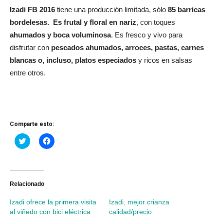
Izadi FB
2016
tiene una producción limitada, sólo
85 barricas
bordelesas. Es frutal y floral en nariz
, con toques
ahumados y boca voluminosa
. Es fresco y vivo para
disfrutar con
pescados ahumados, arroces, pastas, carnes
blancas o, incluso, platos especiados
y ricos en salsas
entre otros.
Comparte esto:
Haz
Haz
clic
clic
para
para
compartir
compartir
en
en
Twitter
Facebook
(Se
(Se
abre
abre
Relacionado
en
en
una
una
Izadi ofrece la primera visita
Izadi, mejor crianza
ventana
ventana
nueva)
nueva)
al viñedo con bici eléctrica
calidad/precio