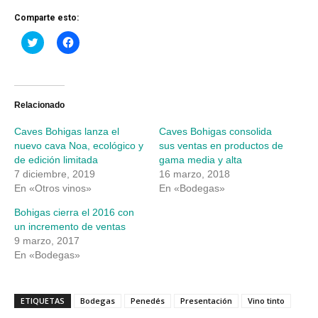
Comparte esto:
Haz
Haz
clic
clic
para
para
compartir
compartir
en
en
Twitter
Facebook
(Se
(Se
abre
abre
Relacionado
en
en
una
una
Caves Bohigas lanza el
Caves Bohigas consolida
ventana
ventana
nueva)
nueva)
nuevo cava Noa, ecológico y
sus ventas en productos de
de edición limitada
gama media y alta
7 diciembre, 2019
16 marzo, 2018
En «Otros vinos»
En «Bodegas»
Bohigas cierra el 2016 con
un incremento de ventas
9 marzo, 2017
En «Bodegas»
ETIQUETAS
Bodegas
Penedés
Presentación
Vino tinto