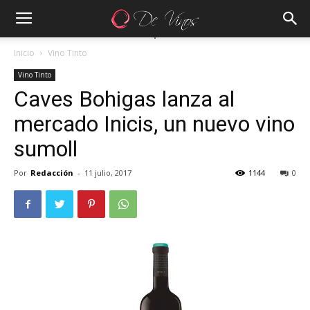
Inicio
Vino Tinto
Vino Tinto
Caves Bohigas lanza al
mercado Inicis, un nuevo vino
sumoll
Por
Redacción
-
11 julio, 2017
1144
0