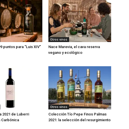
Otros vinos
9 puntos para “Luis XIV”
Nace Marevia, el cava reserva
vegano y ecológico
Otros vinos
 2021 de Luberri
Colección Tío Pepe Finos Palmas
 Carbónica
2021: la selección del resurgimiento