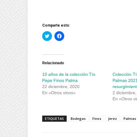
Comparte esto:
Haz
Haz
clic
clic
para
para
compartir
compartir
en
en
Twitter
Facebook
(Se
(Se
abre
abre
Relacionado
en
en
una
una
10 años de la colección Tío
Colección T
ventana
ventana
nueva)
nueva)
Pepe Finos Palma
Palmas 2021:
22 diciembre, 2020
resurgimient
En «Otros vinos»
2 diciembre
En «Otros v
ETIQUETAS
Bodegas
Finos
Jerez
Palmas