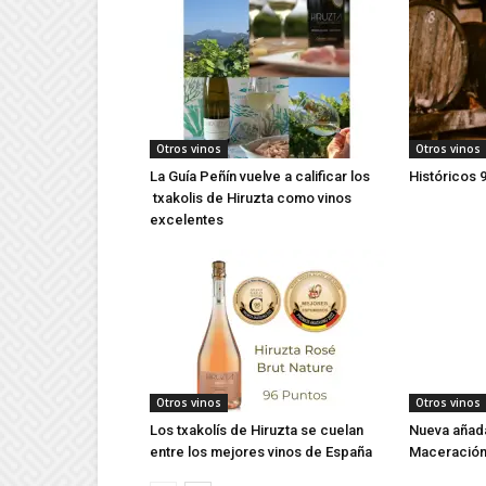
Otros vinos
Otros vinos
La Guía Peñín vuelve a calificar los
Históricos 9
txakolis de Hiruzta como vinos
excelentes
Otros vinos
Otros vinos
Los txakolís de Hiruzta se cuelan
Nueva añada
entre los mejores vinos de España
Maceración