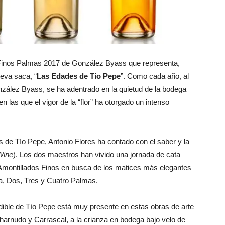
 Finos Palmas 2017 de González Byass que representa,
eva saca, “
Las Edades de Tío Pepe
”. Como cada año, al
onzález Byass, se ha adentrado en la quietud de la bodega
n las que el vigor de la “flor” ha otorgado un intenso
 de Tío Pepe, Antonio Flores ha contado con el saber y la
Wine
). Los dos maestros han vivido una jornada de cata
 Amontillados Finos en busca de los matices más elegantes
a, Dos, Tres y Cuatro Palmas.
undible de Tío Pepe está muy presente en estas obras de arte
harnudo y Carrascal, a la crianza en bodega bajo velo de