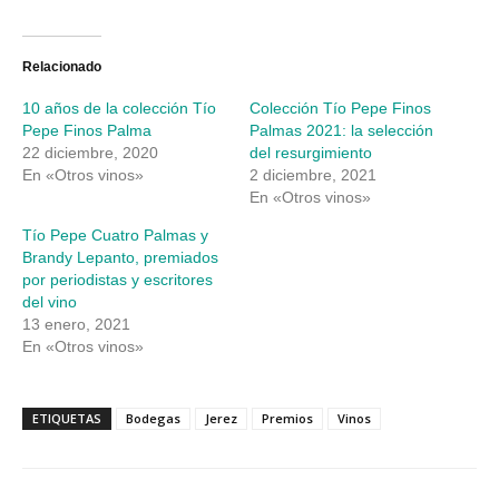
compartir
compartir
en
en
Twitter
Facebook
(Se
(Se
abre
abre
Relacionado
en
en
una
una
10 años de la colección Tío
Colección Tío Pepe Finos
ventana
ventana
nueva)
nueva)
Pepe Finos Palma
Palmas 2021: la selección
22 diciembre, 2020
del resurgimiento
En «Otros vinos»
2 diciembre, 2021
En «Otros vinos»
Tío Pepe Cuatro Palmas y
Brandy Lepanto, premiados
por periodistas y escritores
del vino
13 enero, 2021
En «Otros vinos»
ETIQUETAS
Bodegas
Jerez
Premios
Vinos