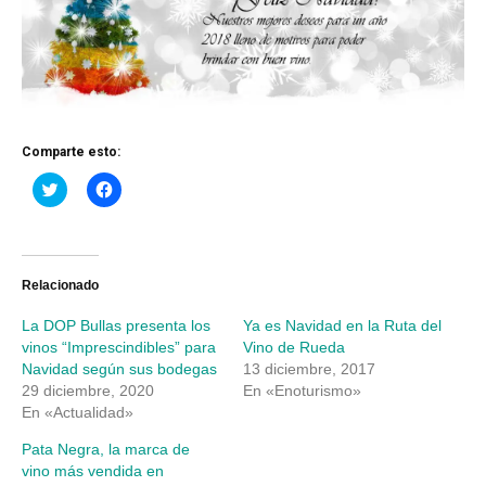
Comparte esto:
Haz
Haz
clic
clic
para
para
compartir
compartir
en
en
Twitter
Facebook
(Se
(Se
abre
abre
Relacionado
en
en
una
una
La DOP Bullas presenta los
Ya es Navidad en la Ruta del
ventana
ventana
nueva)
nueva)
vinos “Imprescindibles” para
Vino de Rueda
Navidad según sus bodegas
13 diciembre, 2017
29 diciembre, 2020
En «Enoturismo»
En «Actualidad»
Pata Negra, la marca de
vino más vendida en