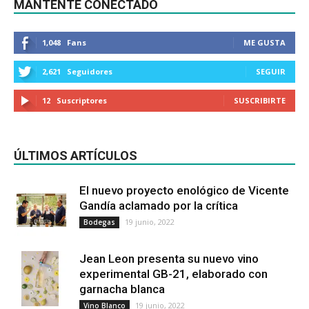
MANTENTE CONECTADO
1,048
Fans
ME GUSTA
2,621
Seguidores
SEGUIR
12
Suscriptores
SUSCRIBIRTE
ÚLTIMOS ARTÍCULOS
El nuevo proyecto enológico de Vicente
Gandía aclamado por la crítica
19 junio, 2022
Bodegas
Jean Leon presenta su nuevo vino
experimental GB-21, elaborado con
garnacha blanca
19 junio, 2022
Vino Blanco