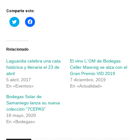
Comparte esto:
Haz
Haz
clic
clic
para
para
compartir
compartir
en
en
Twitter
Facebook
(Se
(Se
abre
abre
Relacionado
en
en
una
una
Laguardia celebra una cata
El vino L´OM de Bodegas
ventana
ventana
nueva)
nueva)
histórica y literaria el 23 de
Celler Masroig se alza con el
abril
Gran Premio VID 2019
5 abril, 2017
7 diciembre, 2019
En «Eventos»
En «Actualidad»
Bodegas Solar de
Samaniego lanza su nueva
colección “7CEPAS”
18 mayo, 2020
En «Bodegas»