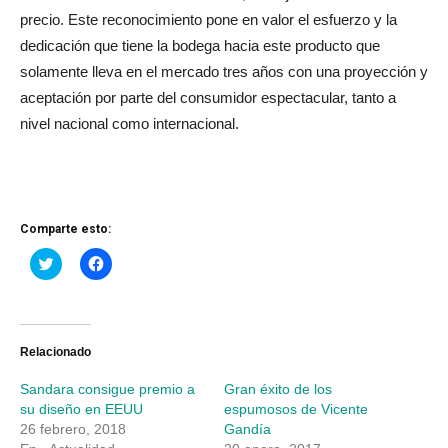
precio. Este reconocimiento pone en valor el esfuerzo y la
dedicación que tiene la bodega hacia este producto que
solamente lleva en el mercado tres años con una proyección y
aceptación por parte del consumidor espectacular, tanto a
nivel nacional como internacional.
Comparte esto:
Haz
Haz
clic
clic
para
para
compartir
compartir
en
en
Twitter
Facebook
(Se
(Se
abre
abre
Relacionado
en
en
una
una
Sandara consigue premio a
Gran éxito de los
ventana
ventana
nueva)
nueva)
su diseño en EEUU
espumosos de Vicente
26 febrero, 2018
Gandía