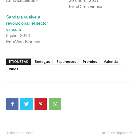
En «Actualidad»
20 enero, 2017
En «Otros vinos»
Sandara vuelve a
revolucionar el sector
vinícola
5 julio, 2018
En «Vino Blanco»
ETIQUETAS
Bodegas
Espumosos
Premios
Valencia
Vinos
Artículo anterior
Artículo siguiente