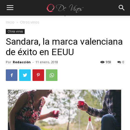
Inicio
Otros vinos
Otros vinos
Sandara, la marca valenciana
de éxito en EEUU
Por
Redacción
-
11 enero, 2018
959
0