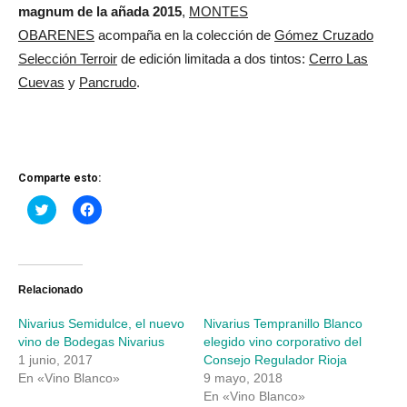
magnum de la añada 2015
,
MONTES
OBARENES
acompaña en la colección de
Gómez Cruzado
Selección Terroir
de edición limitada a dos tintos:
Cerro Las
Cuevas
y
Pancrudo
.
Comparte esto:
Haz
Haz
clic
clic
para
para
compartir
compartir
en
en
Twitter
Facebook
(Se
(Se
abre
abre
Relacionado
en
en
una
una
Nivarius Semidulce, el nuevo
Nivarius Tempranillo Blanco
ventana
ventana
nueva)
nueva)
vino de Bodegas Nivarius
elegido vino corporativo del
1 junio, 2017
Consejo Regulador Rioja
En «Vino Blanco»
9 mayo, 2018
En «Vino Blanco»