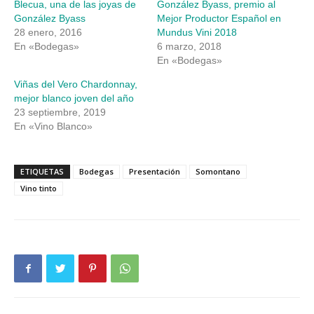
Blecua, una de las joyas de
González Byass, premio al
ventana
ventana
nueva)
nueva)
González Byass
Mejor Productor Español en
28 enero, 2016
Mundus Vini 2018
En «Bodegas»
6 marzo, 2018
En «Bodegas»
Viñas del Vero Chardonnay,
mejor blanco joven del año
23 septiembre, 2019
En «Vino Blanco»
ETIQUETAS
Bodegas
Presentación
Somontano
Vino tinto