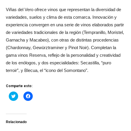
Viñas del Vero ofrece vinos que representan la diversidad de
variedades, suelos y clima de esta comarca. Innovación y
experiencia convergen en una serie de vinos elaborados partir
de variedades tradicionales de la región (Tempranillo, Moristel,
Garnacha y Macabeo), con otras de distintas procedencias
(Chardonnay, Gewürztraminer y Pinot Noir). Completan la
gama vinos Reserva, reflejo de la personalidad y creatividad
de los enólogos, y dos especialidades: Secastilla, “puro
terroir”, y Blecua, el “icono del Somontano”.
Comparte esto:
Haz
Haz
clic
clic
para
para
compartir
compartir
en
en
Twitter
Facebook
(Se
(Se
abre
abre
Relacionado
en
en
una
una