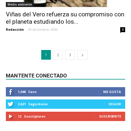
Medio ambiente
Viñas del Vero refuerza su compromiso con
el planeta estudiando los...
Redacción
-
29 diciembre, 2020
0
1
2
3
MANTENTE CONECTADO
1,048
Fans
ME GUSTA
2,621
Seguidores
SEGUIR
12
Suscriptores
SUSCRIBIRTE