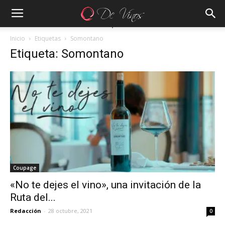
Inicio
Etiquetas
Somontano
Etiqueta: Somontano
Coupage
«No te dejes el vino», una invitación de la
Ruta del...
Redacción
-
28 octubre, 2021
0