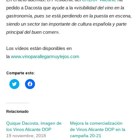
pedido a Dacosta que ayude a la «
visibilidad del vino en la
gastronomía, pues se está perdiendo en la puesta en escena,
siendo un sector tan importante de cultura española y parte
principal del buen comer».
Los vídeos están disponibles en
la
www.vinoparallegarmuylejos.com
Comparte esto:
Haz
Haz
clic
clic
para
para
compartir
compartir
en
en
Twitter
Facebook
(Se
(Se
abre
abre
Relacionado
en
en
una
una
Quique Dacosta, imagen de
Mejora la comercialización
ventana
ventana
nueva)
nueva)
los Vinos Alicante DOP
de Vinos Alicante DOP en la
19 noviembre, 2018
campaña 20-21