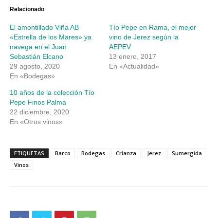
(Se
(Se
abre
abre
Relacionado
en
en
una
una
El amontillado Viña AB
Tío Pepe en Rama, el mejor
ventana
ventana
nueva)
nueva)
«Estrella de los Mares» ya
vino de Jerez según la
navega en el Juan
AEPEV
Sebastián Elcano
13 enero, 2017
29 agosto, 2020
En «Actualidad»
En «Bodegas»
10 años de la colección Tío
Pepe Finos Palma
22 diciembre, 2020
En «Otros vinos»
ETIQUETAS
Barco
Bodegas
Crianza
Jerez
Sumergida
Vinos