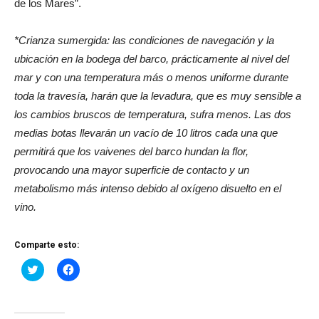
de los Mares”.
*Crianza sumergida: las condiciones de navegación y la
ubicación en la bodega del barco, prácticamente al nivel del
mar y con una temperatura más o menos uniforme durante
toda la travesía, harán que la levadura, que es muy sensible a
los cambios bruscos de temperatura, sufra menos. Las dos
medias botas llevarán un vacío de 10 litros cada una que
permitirá que los vaivenes del barco hundan la flor,
provocando una mayor superficie de contacto y un
metabolismo más intenso debido al oxígeno disuelto en el
vino.
Comparte esto:
Haz
Haz
clic
clic
para
para
compartir
compartir
en
en
Twitter
Facebook