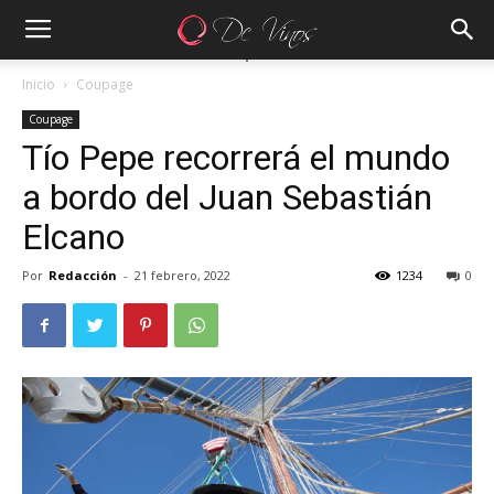
Inicio
Coupage
Coupage
Tío Pepe recorrerá el mundo
a bordo del Juan Sebastián
Elcano
Por
Redacción
-
21 febrero, 2022
1234
0