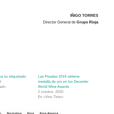
IÑIGO TORRES
Director General de
Grupo Rioja
iza su etiquetado
Las Pisadas 2016 obtiene
9
medalla de oro en los Decanter
dad»
World Wine Awards
2 octubre, 2020
En «Vino Tinto»
n
Normativa
Rioja
Rioja Alavesa