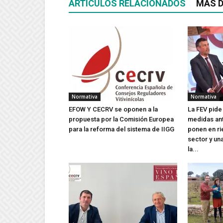
ARTÍCULOS RELACIONADOS
MÁS D
Normativa
Normativa
EFOW Y CECRV se oponen a la
La FEV pide
propuesta por la Comisión Europea
medidas an
para la reforma del sistema de IIGG
ponen en ri
sector y un
la...