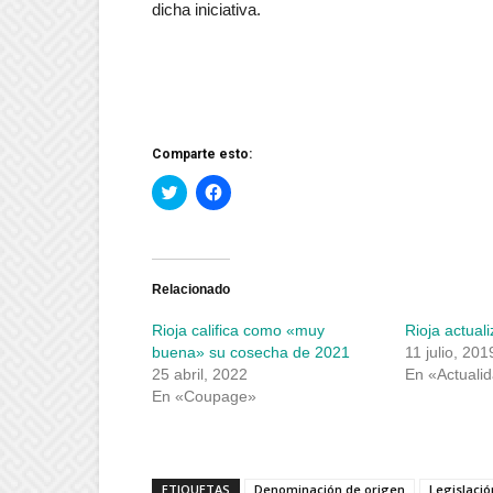
dicha iniciativa.
Comparte esto:
Haz
Haz
clic
clic
para
para
compartir
compartir
en
en
Twitter
Facebook
(Se
(Se
abre
abre
Relacionado
en
en
una
una
Rioja califica como «muy
Rioja actual
ventana
ventana
nueva)
nueva)
buena» su cosecha de 2021
11 julio, 201
25 abril, 2022
En «Actuali
En «Coupage»
ETIQUETAS
Denominación de origen
Legislació