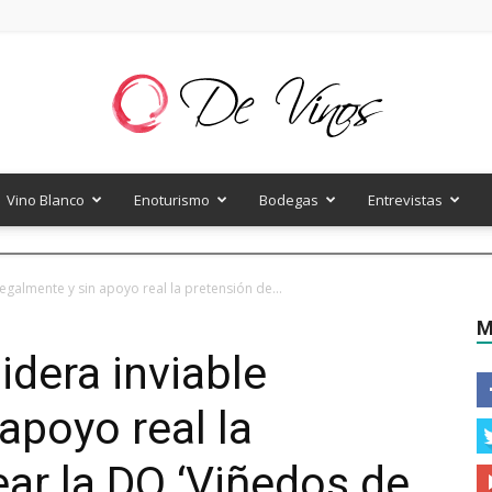
Vino Blanco
Enoturismo
Bodegas
Entrevistas
De
egalmente y sin apoyo real la pretensión de...
M
idera inviable
Vinos
apoyo real la
ear la DO ‘Viñedos de