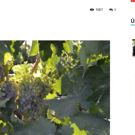
1087
0
Ú