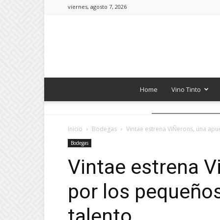
viernes, agosto 7, 2026
Home
Vino Tinto
Inicio
Bodegas
Vintae estrena ViÑerons, una apue
Bodegas
Vintae estrena V
por los pequeños
talento