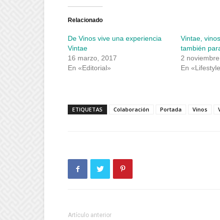
en
en
Twitter
Facebook
(Se
(Se
abre
abre
Relacionado
en
en
una
una
De Vinos vive una experiencia
Vintae, vino
ventana
ventana
nueva)
nueva)
Vintae
también par
16 marzo, 2017
2 noviembre
En «Editorial»
En «Lifestyl
ETIQUETAS
Colaboración
Portada
Vinos
Artículo anterior