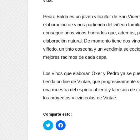
vida.
Pedro Balda es un joven viticultor de San Vicen
elaboración de vinos partiendo del viñedo famil
conseguir unos vinos honrados que, además, pre
elaboración natural. De momento tiene dos vi
viñedo, un tinto cosecha y un vendimia selecci
mejores racimos de cada cepa.
Los vinos que elaboran Oxer y Pedro ya se pue
tienda on line de Vintae, que progresivamente 
una muestra del espíritu abierto y la visión de
los proyectos vitivinícolas de Vintae.
Comparte esto:
Haz
Haz
clic
clic
para
para
compartir
compartir