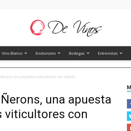
Vino Blanco
Enoturismo
Bodegas
Entrevistas
De
sta por los pequeños viticultores con talento
M
iÑerons, una apuesta
Vinos
 viticultores con