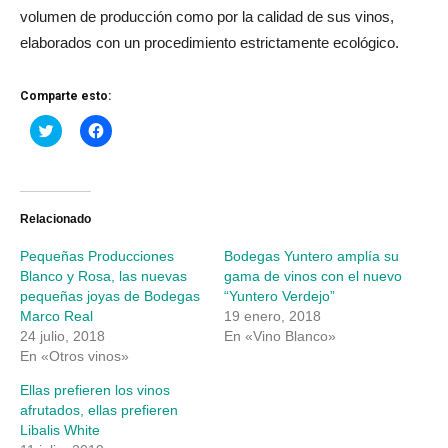
volumen de producción como por la calidad de sus vinos,
elaborados con un procedimiento estrictamente ecológico.
Comparte esto:
Haz
Haz
clic
clic
para
para
compartir
compartir
en
en
Twitter
Facebook
(Se
(Se
abre
abre
Relacionado
en
en
una
una
Pequeñas Producciones
Bodegas Yuntero amplía su
ventana
ventana
nueva)
nueva)
Blanco y Rosa, las nuevas
gama de vinos con el nuevo
pequeñas joyas de Bodegas
“Yuntero Verdejo”
Marco Real
19 enero, 2018
24 julio, 2018
En «Vino Blanco»
En «Otros vinos»
Ellas prefieren los vinos
afrutados, ellas prefieren
Libalis White