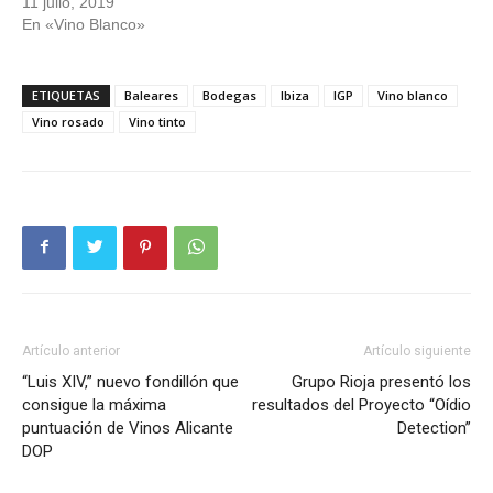
11 julio, 2019
En «Vino Blanco»
ETIQUETAS
Baleares
Bodegas
Ibiza
IGP
Vino blanco
Vino rosado
Vino tinto
Artículo anterior
Artículo siguiente
“Luis XIV,” nuevo fondillón que
Grupo Rioja presentó los
consigue la máxima
resultados del Proyecto “Oídio
puntuación de Vinos Alicante
Detection”
DOP