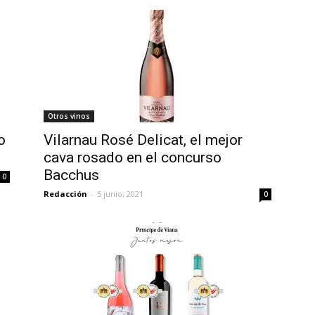
Otros vinos
o
Vilarnau Rosé Delicat, el mejor
cava rosado en el concurso
Bacchus
0
Redacción
-
5 junio, 2021
0