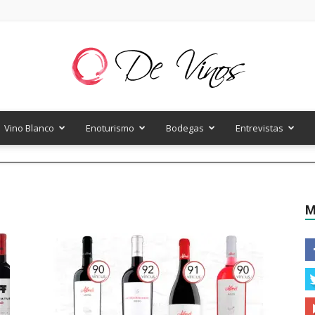
Vino Blanco
Enoturismo
Bodegas
Entrevistas
De
M
Vinos