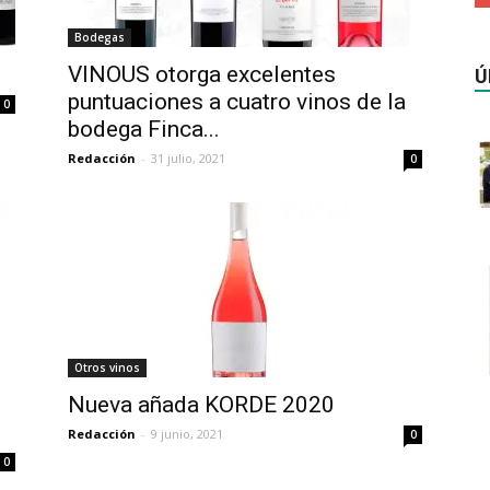
Bodegas
VINOUS otorga excelentes
Ú
puntuaciones a cuatro vinos de la
0
bodega Finca...
Redacción
-
31 julio, 2021
0
Otros vinos
Nueva añada KORDE 2020
Redacción
-
9 junio, 2021
0
0