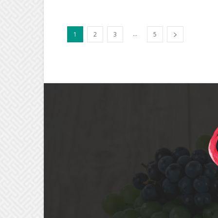
...
1
2
3
5