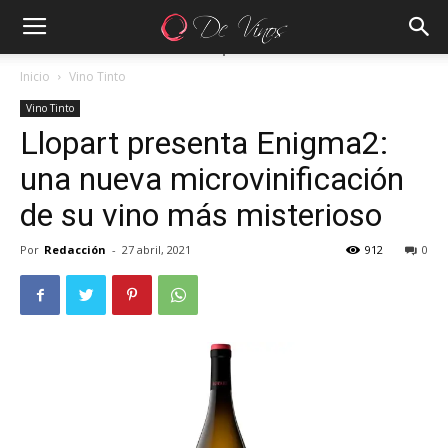
Inicio
Vino Tinto
Vino Tinto
Llopart presenta Enigma2:
una nueva microvinificación
de su vino más misterioso
Por
Redacción
-
27 abril, 2021
912
0