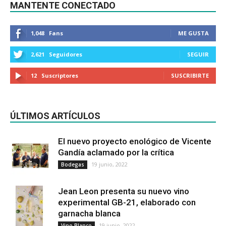
MANTENTE CONECTADO
1,048
Fans
ME GUSTA
2,621
Seguidores
SEGUIR
12
Suscriptores
SUSCRIBIRTE
ÚLTIMOS ARTÍCULOS
El nuevo proyecto enológico de Vicente
Gandía aclamado por la crítica
19 junio, 2022
Bodegas
Jean Leon presenta su nuevo vino
experimental GB-21, elaborado con
garnacha blanca
19 junio, 2022
Vino Blanco