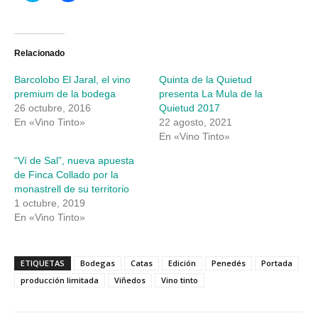
para
para
compartir
compartir
en
en
Twitter
Facebook
(Se
(Se
abre
abre
Relacionado
en
en
una
una
Barcolobo El Jaral, el vino
Quinta de la Quietud
ventana
ventana
nueva)
nueva)
premium de la bodega
presenta La Mula de la
26 octubre, 2016
Quietud 2017
En «Vino Tinto»
22 agosto, 2021
En «Vino Tinto»
“Ví de Sal”, nueva apuesta
de Finca Collado por la
monastrell de su territorio
1 octubre, 2019
En «Vino Tinto»
ETIQUETAS
Bodegas
Catas
Edición
Penedés
Portada
producción limitada
Viñedos
Vino tinto