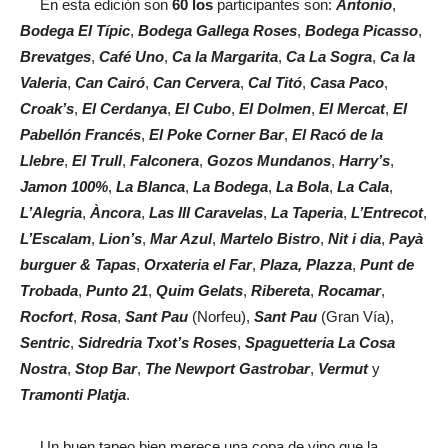
En esta edición son
60 los
participantes son:
Antonio
,
Bodega El Típic
,
Bodega Gallega Roses
,
Bodega Picasso
,
Brevatges
,
Café Uno
,
Ca la Margarita
,
Ca La Sogra
,
Ca la
Valeria
,
Can Cairó
,
Can Cervera
,
Cal Titó
,
Casa Paco
,
Croak’s
,
El Cerdanya
,
El Cubo
,
El Dolmen
,
El Mercat
,
El
Pabellón Francés
,
El Poke Corner Bar
,
El Racó de la
Llebre
,
El Trull
,
Falconera
,
Gozos Mundanos
,
Harry’s
,
Jamon 100%
,
La Blanca
,
La Bodega
,
La Bola
,
La Cala
,
L’Alegria
,
Àncora
,
Las III Caravelas
,
La Taperia
,
L’Entrecot
,
L’Escalam
,
Lion’s
,
Mar Azul
,
Martelo Bistro
,
Nit i dia
,
Payà
burguer & Tapas
,
Orxateria el Far
,
Plaza, Plazza
,
Punt de
Trobada
,
Punto 21
,
Quim Gelats
,
Ribereta
,
Rocamar
,
Rocfort
,
Rosa
,
Sant Pau
(Norfeu),
Sant Pau
(Gran Vía),
Sentric
,
Sidredria Txot’s Roses
,
Spaguetteria La Cosa
Nostra
,
Stop Bar
,
The Newport Gastrobar
,
Vermut
y
Tramonti Platja
.
Un buen tapeo bien merece una copa de vino que la