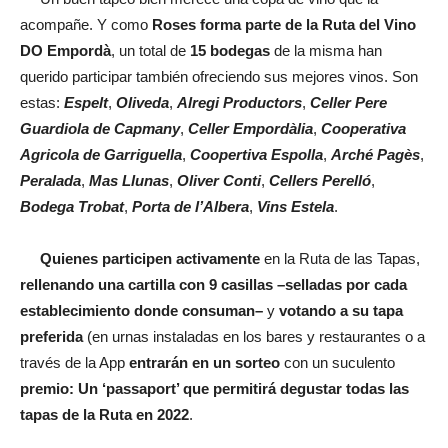
acompañe. Y como
Roses forma parte de la Ruta del Vino
DO Empordà
, un total de
15 bodegas
de la misma han
querido participar también ofreciendo sus mejores vinos. Son
estas:
Espelt
,
Oliveda
,
Alregi Productors
,
Celler Pere
Guardiola de Capmany
,
Celler Empordàlia
,
Cooperativa
Agricola de Garriguella
,
Coopertiva Espolla
,
Arché Pagès
,
Peralada
,
Mas Llunas
,
Oliver Conti
,
Cellers Perelló
,
Bodega Trobat
,
Porta de l’Albera
,
Vins Estela
.
Quienes participen activamente
en la Ruta de las Tapas,
rellenando una cartilla con 9 casillas –selladas por cada
establecimiento donde consuman–
y
votando a su tapa
preferida
(en urnas instaladas en los bares y restaurantes o a
través de la App
entrarán en un sorteo
con un suculento
premio: Un ‘passaport’ que permitirá degustar todas las
tapas de la Ruta en 2022
.