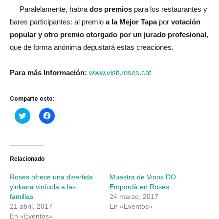
Paralelamente, habra
dos premios
para los restaurantes y
bares participantes: al premio
a la Mejor Tapa
por
votación
popular
y otro premio otorgado por un jurado profesional
,
que de forma anónima degustará estas creaciones.
Para más Información
:
www.visit.roses.cat
Comparte esto:
Haz
Haz
clic
clic
para
para
compartir
compartir
en
en
Twitter
Facebook
(Se
(Se
abre
abre
Relacionado
en
en
una
una
Roses ofrece una divertida
Muestra de Vinos DO
ventana
ventana
nueva)
nueva)
yinkana vinícola a las
Empordà en Roses
familias
24 marzo, 2017
21 abril, 2017
En «Eventos»
En «Eventos»