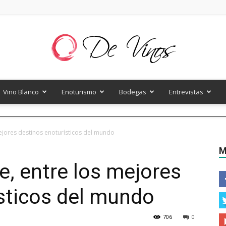
Vino Blanco
Enoturismo
Bodegas
Entrevistas
De
ejores destinos enoturísticos del mundo
M
, entre los mejores
Vinos
sticos del mundo
706
0