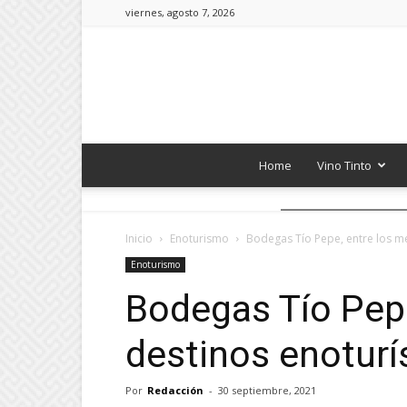
viernes, agosto 7, 2026
Home
Vino Tinto
Inicio
Enoturismo
Bodegas Tío Pepe, entre los m
Enoturismo
Bodegas Tío Pepe
destinos enoturí
Por
Redacción
-
30 septiembre, 2021