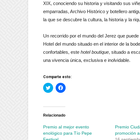
XIX, conociendo su historia y visitando sus viñ
emparradas, Archivo Histórico y botellero antig
la que se descubre la cultura, la historia y la 
Un recorrido por el mundo del Jerez que puede 
Hotel del mundo situado en el interior de la bo
confortables, este
hotel boutique
, situado a esc
una vivencia única, exclusiva e inolvidable.
Comparte esto:
Haz
Haz
clic
clic
para
para
compartir
compartir
en
en
Twitter
Facebook
(Se
(Se
abre
abre
Relacionado
en
en
una
una
Premio al mejor evento
Premio Ciuda
ventana
ventana
nueva)
nueva)
enológico para Tío Pepe
promoción a 
Festival
16 septiemb