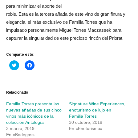
para minimizar el aporte del
roble. Esta es la tercera añada de este vino de gran finura y
elegancia, el más exclusivo de Familia Torres que ha
impulsado personalmente Miguel Torres Maczassek para
capturar la singularidad de este precioso rincón del Priorat.
Comparte esto:
Haz
Haz
clic
clic
para
para
compartir
compartir
en
en
Twitter
Facebook
(Se
(Se
abre
abre
Relacionado
en
en
una
una
Familia Torres presenta las
Signature Wine Experiences,
ventana
ventana
nueva)
nueva)
nuevas añadas de sus cinco
enoturismo de lujo en
vinos más icónicos de la
Familia Torres
colección Antología
30 octubre, 2018
3 marzo, 2019
En «Enoturismo»
En «Bodegas»