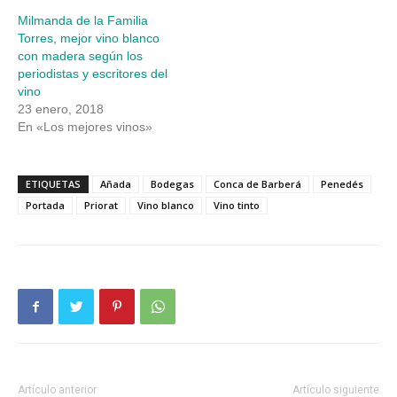
Milmanda de la Familia
Torres, mejor vino blanco
con madera según los
periodistas y escritores del
vino
23 enero, 2018
En «Los mejores vinos»
ETIQUETAS
Añada
Bodegas
Conca de Barberá
Penedés
Portada
Priorat
Vino blanco
Vino tinto
Artículo anterior
Artículo siguiente