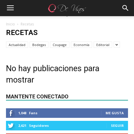
Inicio
Recetas
RECETAS
Actualidad
Bodegas
Coupage
Economía
Editorial
No hay publicaciones para
mostrar
MANTENTE CONECTADO
1,048
Fans
ME GUSTA
2,621
Seguidores
SEGUIR