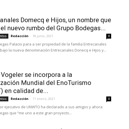
anales Domecq e Hijos, un nombre que
 el nuevo rumbo del Grupo Bodegas...
Redacción
-
18 junio, 2021
ntos
0
gas Palacio para a ser propiedad de la familia Entrecanales
bajo la nueva denominación Entrecanales Donecq e Hijos y...
 Vogeler se incorpora a la
zación Mundial del EnoTurismo
 en calidad de...
Redacción
-
11 enero, 2021
ntos
0
ctor ejecutivo de UNWTO ha declarado a sus amigos y ahora
egas que “me uno a este gran proyecto...