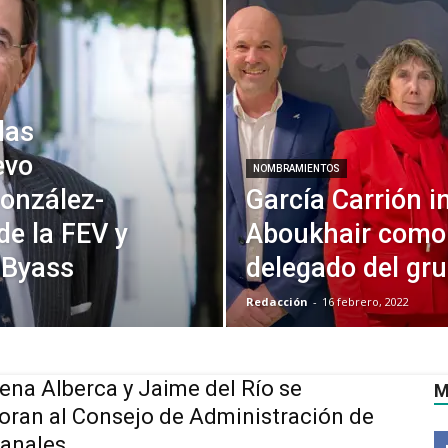
las
evo
NOMBRAMIENTOS
González-
García Carrión i
de la FEV y
Aboukhair como
 Byass
delegado del gr
Redacción
-
16 febrero, 2022
na Alberca y Jaime del Río se
M
oran al Consejo de Administración de
anales...