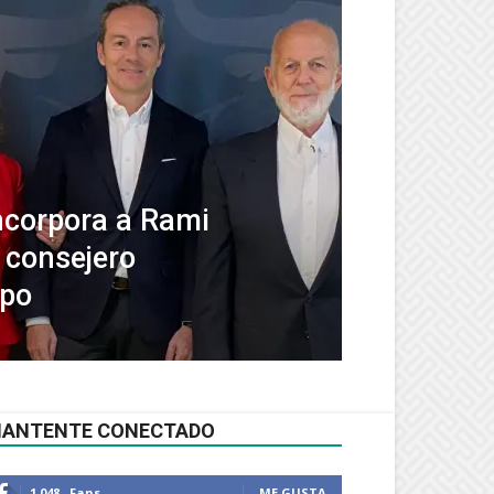
ncorpora a Rami
 consejero
upo
ANTENTE CONECTADO
1,048
Fans
ME GUSTA