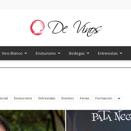
Vino Blanco
Enoturismo
Bodegas
Entrevistas
De
Vinos
torial
Enoturismo
Entrevistas
Eventos
Ferias
Formación