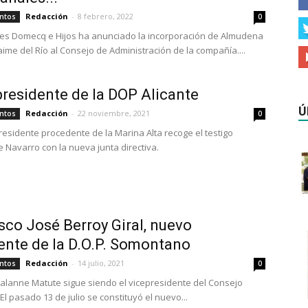
Redacción
-
8 febrero, 2022
ntos
0
es Domecq e Hijos ha anunciado la incorporación de Almudena
aime del Río al Consejo de Administración de la compañía....
presidente de la DOP Alicante
Ú
Redacción
-
22 noviembre, 2021
ntos
0
presidente procedente de la Marina Alta recoge el testigo
e Navarro con la nueva junta directiva.
sco José Berroy Giral, nuevo
ente de la D.O.P. Somontano
Redacción
-
14 julio, 2021
ntos
0
Lalanne Matute sigue siendo el vicepresidente del Consejo
l pasado 13 de julio se constituyó el nuevo...