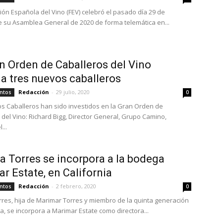
ión Española del Vino (FEV) celebró el pasado día 29 de
 su Asamblea General de 2020 de forma telemática en...
n Orden de Caballeros del Vino
a tres nuevos caballeros
Redacción
-
29 julio, 2020
ntos
0
s Caballeros han sido investidos en la Gran Orden de
 del Vino: Richard Bigg, Director General, Grupo Camino,
...
na Torres se incorpora a la bodega
r Estate, en California
Redacción
-
2 febrero, 2020
ntos
0
orres, hija de Marimar Torres y miembro de la quinta generación
ia, se incorpora a Marimar Estate como directora...