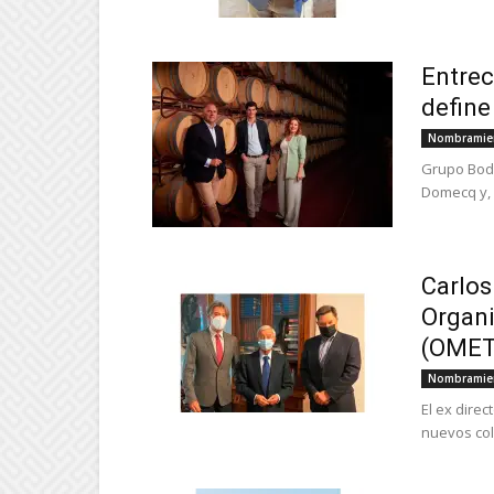
Entrec
define
Nombramie
Grupo Bode
Domecq y, 
Carlos
Organi
(OMET)
Nombramie
El ex dire
nuevos col