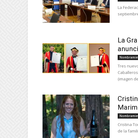
La Federac
septiembre
La Gra
anunci
Nombramie
Tres nuevo
Caballeros
(imagen del
Cristi
Marima
Nombramie
Cristina T
de la famil