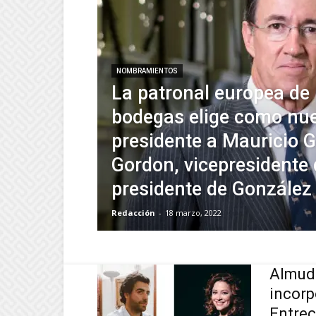
NOMBRAMIENTOS
La patronal europea de 
bodegas elige como nu
presidente a Mauricio 
Gordon, vicepresidente 
presidente de González
Redacción
-
18 marzo, 2022
Almude
incorp
Entrec