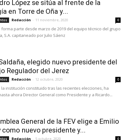
dro López se sitúa al frente de la
ía en Torre de Oña y...
Redacción
-
11 noviembre, 2020
ntos
0
no forma parte desde marzo de 2019 del equipo técnico del grupo
ta, S.A. capitaneado por Julio Sáenz
Saldaña, elegido nuevo presidente del
o Regulador del Jerez
Redacción
-
12 octubre, 2020
ntos
0
 la institución constituido tras las recientes elecciones, ha
 hasta ahora Director General como Presidente y a Ricardo...
mblea General de la FEV elige a Emilio
 como nuevo presidente y...
Redacción
-
5 octubre, 2020
ntos
0