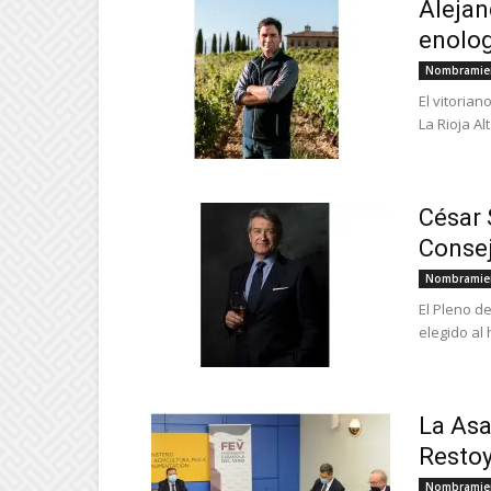
Alejan
enolog
Nombramie
El vitoria
La Rioja Al
César 
Consej
Nombramie
El Pleno de
elegido al
La Asa
Restoy
Nombramie