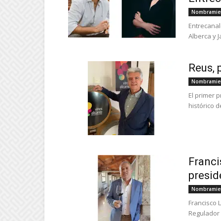
Nombramie
Entrecanal
Alberca y J
Reus, 
Nombramie
El primer 
histórico d
Franci
presid
Nombramie
Francisco 
Regulador E