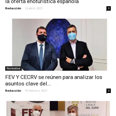
la oferta enoturística española
Redacción
-
16 abril, 2021
0
Normativa
FEV Y CECRV se reúnen para analizar los
asuntos clave del...
Redacción
-
10 febrero, 2021
0