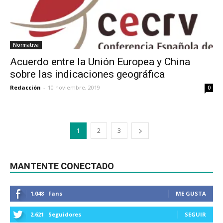
Normativa
Acuerdo entre la Unión Europea y China
sobre las indicaciones geográfica
Redacción
-
10 noviembre, 2019
0
1
2
3
MANTENTE CONECTADO
1,048
Fans
ME GUSTA
2,621
Seguidores
SEGUIR