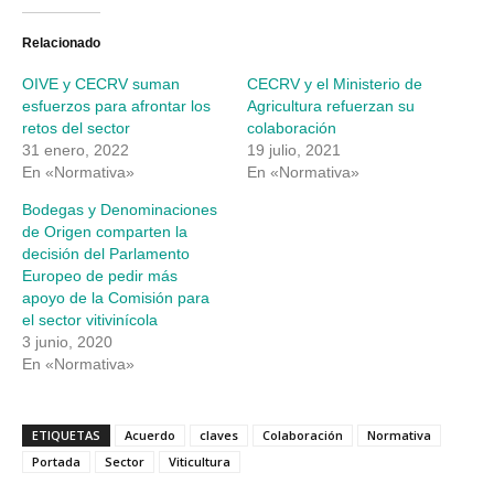
Twitter
Facebook
(Se
(Se
abre
abre
Relacionado
en
en
una
una
OIVE y CECRV suman
CECRV y el Ministerio de
ventana
ventana
nueva)
nueva)
esfuerzos para afrontar los
Agricultura refuerzan su
retos del sector
colaboración
31 enero, 2022
19 julio, 2021
En «Normativa»
En «Normativa»
Bodegas y Denominaciones
de Origen comparten la
decisión del Parlamento
Europeo de pedir más
apoyo de la Comisión para
el sector vitivinícola
3 junio, 2020
En «Normativa»
ETIQUETAS
Acuerdo
claves
Colaboración
Normativa
Portada
Sector
Viticultura