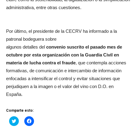
administrativa, entre otras cuestiones.
Por último, el presidente de la CECRV ha informado a la
patronal bodeguera sobre
algunos detalles del
convenio suscrito el pasado mes de
octubre por esta organización con la Guardia Civil en
materia de lucha contra el fraude
, que contempla acciones
formativas, de comunicación e intercambio de información
enfocadas a intensificar el control y evitar situaciones que
perjudiquen a la imagen o el valor del vino con D.O. en
España.
Comparte esto:
Haz
Haz
clic
clic
para
para
compartir
compartir
en
en