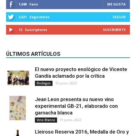
1,048
Fans
ME GUSTA
2,621
Seguidores
SEGUIR
12
Suscriptores
SUSCRIBIRTE
ÚLTIMOS ARTÍCULOS
El nuevo proyecto enológico de Vicente
Gandía aclamado por la crítica
19 junio, 2022
Bodegas
Jean Leon presenta su nuevo vino
experimental GB-21, elaborado con
garnacha blanca
19 junio, 2022
Vino Blanco
Lleiroso Reserva 2016, Medalla de Oro y