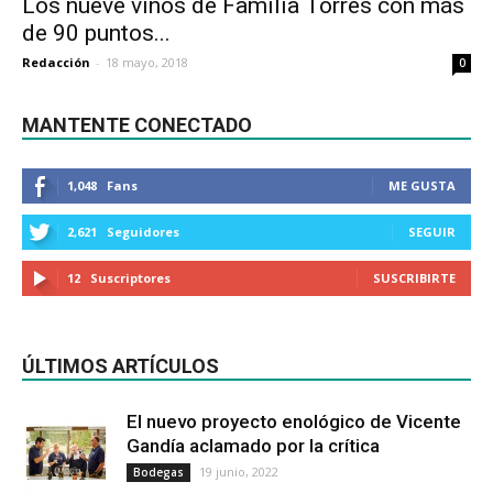
Los nueve vinos de Familia Torres con más
de 90 puntos...
Redacción
-
18 mayo, 2018
0
MANTENTE CONECTADO
1,048
Fans
ME GUSTA
2,621
Seguidores
SEGUIR
12
Suscriptores
SUSCRIBIRTE
ÚLTIMOS ARTÍCULOS
El nuevo proyecto enológico de Vicente
Gandía aclamado por la crítica
19 junio, 2022
Bodegas