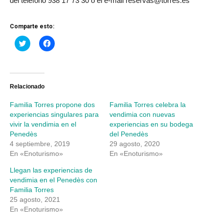
del teléfono 938 17 73 30 o el e-mail reservas@torres.es
Comparte esto:
Haz
Haz
clic
clic
para
para
compartir
compartir
en
en
Twitter
Facebook
(Se
(Se
abre
abre
Relacionado
en
en
una
una
Familia Torres propone dos
Familia Torres celebra la
ventana
ventana
nueva)
nueva)
experiencias singulares para
vendimia con nuevas
vivir la vendimia en el
experiencias en su bodega
Penedès
del Penedès
4 septiembre, 2019
29 agosto, 2020
En «Enoturismo»
En «Enoturismo»
Llegan las experiencias de
vendimia en el Penedès con
Familia Torres
25 agosto, 2021
En «Enoturismo»