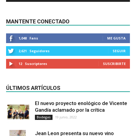
MANTENTE CONECTADO
1,048
Fans
ME GUSTA
2,621
Seguidores
SEGUIR
12
Suscriptores
SUSCRIBIRTE
ÚLTIMOS ARTÍCULOS
El nuevo proyecto enológico de Vicente
Gandía aclamado por la crítica
19 junio, 2022
Bodegas
Jean Leon presenta su nuevo vino