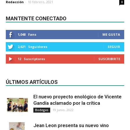
Redacción
-
10 febrero, 2021
0
MANTENTE CONECTADO
1,048
Fans
ME GUSTA
2,621
Seguidores
SEGUIR
12
Suscriptores
SUSCRIBIRTE
ÚLTIMOS ARTÍCULOS
El nuevo proyecto enológico de Vicente
Gandía aclamado por la crítica
19 junio, 2022
Bodegas
Jean Leon presenta su nuevo vino