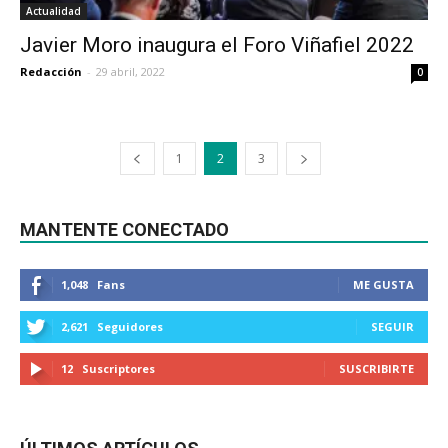
Actualidad
Javier Moro inaugura el Foro Viñafiel 2022
Redacción
-
29 abril, 2022
0
1
2
3
MANTENTE CONECTADO
1,048
Fans
ME GUSTA
2,621
Seguidores
SEGUIR
12
Suscriptores
SUSCRIBIRTE