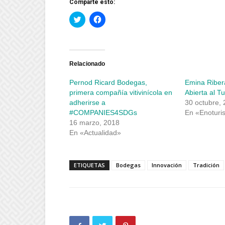
Comparte esto:
Haz
Haz
clic
clic
para
para
compartir
compartir
en
en
Twitter
Facebook
(Se
(Se
abre
abre
Relacionado
en
en
una
una
Pernod Ricard Bodegas,
Emina Riber
ventana
ventana
nueva)
nueva)
primera compañía vitivinícola en
Abierta al T
adherirse a
30 octubre,
#COMPANIES4SDGs
En «Enoturi
16 marzo, 2018
En «Actualidad»
ETIQUETAS
Bodegas
Innovación
Tradición