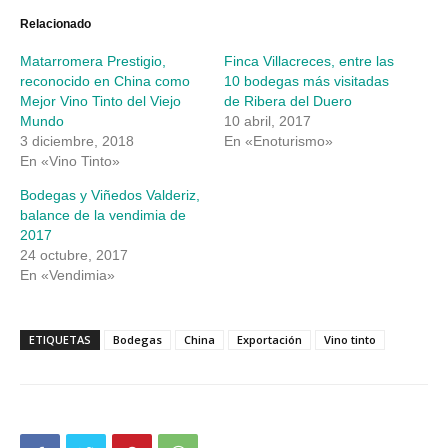
(Se
(Se
abre
abre
Relacionado
en
en
una
una
Matarromera Prestigio,
Finca Villacreces, entre las
ventana
ventana
nueva)
nueva)
reconocido en China como
10 bodegas más visitadas
Mejor Vino Tinto del Viejo
de Ribera del Duero
Mundo
10 abril, 2017
3 diciembre, 2018
En «Enoturismo»
En «Vino Tinto»
Bodegas y Viñedos Valderiz,
balance de la vendimia de
2017
24 octubre, 2017
En «Vendimia»
ETIQUETAS
Bodegas
China
Exportación
Vino tinto