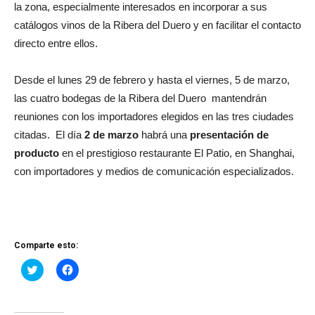
la zona, especialmente interesados en incorporar a sus
catálogos vinos de la Ribera del Duero y en facilitar el contacto
directo entre ellos.
Desde el lunes 29 de febrero y hasta el viernes, 5 de marzo,
las cuatro bodegas de la Ribera del Duero mantendrán
reuniones con los importadores elegidos en las tres ciudades
citadas. El día
2 de marzo
habrá una
presentación de
producto
en el prestigioso restaurante El Patio, en Shanghai,
con importadores y medios de comunicación especializados.
Comparte esto:
Haz
Haz
clic
clic
para
para
compartir
compartir
en
en
Twitter
Facebook