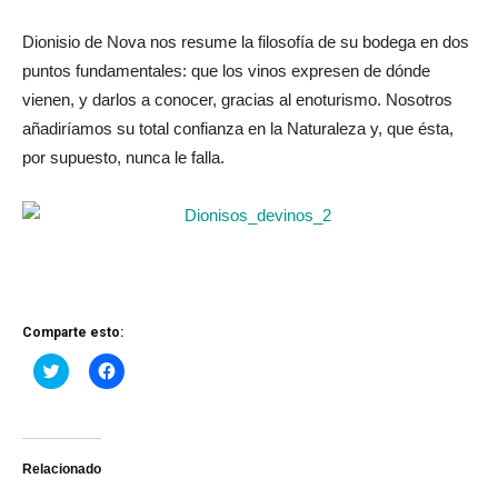
Dionisio de Nova nos resume la filosofía de su bodega en dos
puntos fundamentales: que los vinos expresen de dónde
vienen, y darlos a conocer, gracias al enoturismo. Nosotros
añadiríamos su total confianza en la Naturaleza y, que ésta,
por supuesto, nunca le falla.
Comparte esto:
Haz
Haz
clic
clic
para
para
compartir
compartir
en
en
Twitter
Facebook
(Se
(Se
abre
abre
Relacionado
en
en