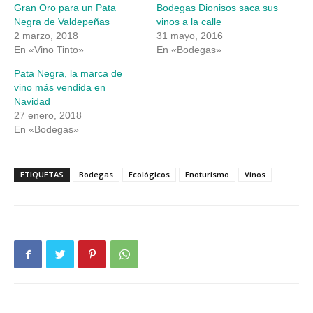
una
una
Gran Oro para un Pata
Bodegas Dionisos saca sus
ventana
ventana
nueva)
nueva)
Negra de Valdepeñas
vinos a la calle
2 marzo, 2018
31 mayo, 2016
En «Vino Tinto»
En «Bodegas»
Pata Negra, la marca de
vino más vendida en
Navidad
27 enero, 2018
En «Bodegas»
ETIQUETAS
Bodegas
Ecológicos
Enoturismo
Vinos