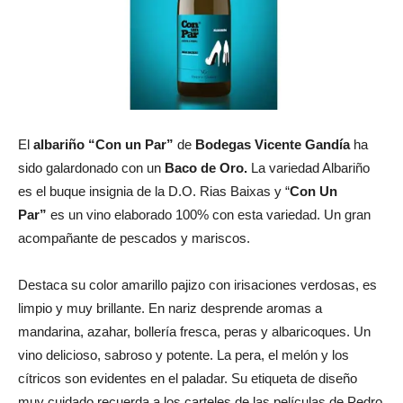
El
albariño “Con un Par”
de
Bodegas Vicente Gandía
ha
sido galardonado con un
Baco de Oro.
La variedad Albariño
es el buque insignia de la D.O. Rias Baixas y “
Con Un
Par”
es un vino elaborado 100% con esta variedad. Un gran
acompañante de pescados y mariscos.
Destaca su color amarillo pajizo con irisaciones verdosas, es
limpio y muy brillante. En nariz desprende aromas a
mandarina, azahar, bollería fresca, peras y albaricoques. Un
vino delicioso, sabroso y potente. La pera, el melón y los
cítricos son evidentes en el paladar. Su etiqueta de diseño
muy cuidado recuerda a los carteles de las películas de Pedro