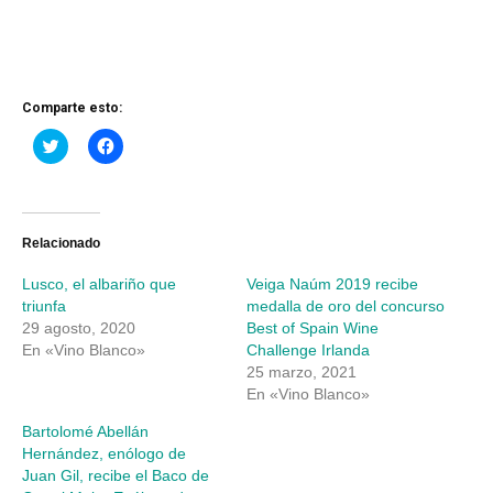
Comparte esto:
Haz
Haz
clic
clic
para
para
compartir
compartir
en
en
Twitter
Facebook
(Se
(Se
abre
abre
Relacionado
en
en
una
una
Lusco, el albariño que
Veiga Naúm 2019 recibe
ventana
ventana
nueva)
nueva)
triunfa
medalla de oro del concurso
29 agosto, 2020
Best of Spain Wine
En «Vino Blanco»
Challenge Irlanda
25 marzo, 2021
En «Vino Blanco»
Bartolomé Abellán
Hernández, enólogo de
Juan Gil, recibe el Baco de