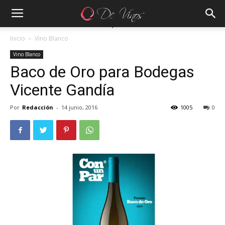
Inicio
Vino Blanco
Vino Blanco
Baco de Oro para Bodegas
Vicente Gandía
Por
Redacción
-
14 junio, 2016
1005
0