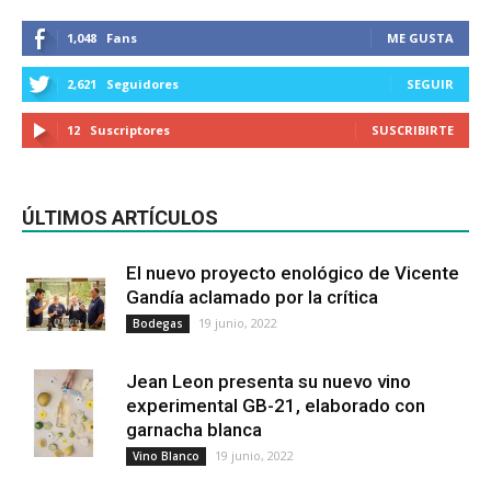
1,048
Fans
ME GUSTA
2,621
Seguidores
SEGUIR
12
Suscriptores
SUSCRIBIRTE
ÚLTIMOS ARTÍCULOS
El nuevo proyecto enológico de Vicente
Gandía aclamado por la crítica
19 junio, 2022
Bodegas
Jean Leon presenta su nuevo vino
experimental GB-21, elaborado con
garnacha blanca
19 junio, 2022
Vino Blanco