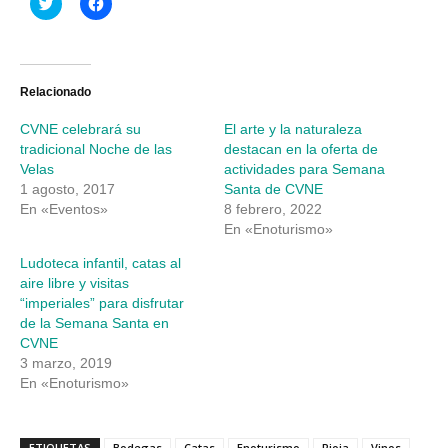
Haz
Haz
clic
clic
para
para
compartir
compartir
en
en
Twitter
Facebook
(Se
(Se
abre
abre
Relacionado
en
en
una
una
CVNE celebrará su
El arte y la naturaleza
ventana
ventana
nueva)
nueva)
tradicional Noche de las
destacan en la oferta de
Velas
actividades para Semana
1 agosto, 2017
Santa de CVNE
En «Eventos»
8 febrero, 2022
En «Enoturismo»
Ludoteca infantil, catas al
aire libre y visitas
“imperiales” para disfrutar
de la Semana Santa en
CVNE
3 marzo, 2019
En «Enoturismo»
ETIQUETAS
Bodegas
Catas
Enoturismo
Rioja
Vinos