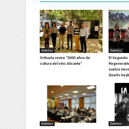
Eventos
Eventos
Orihuela revive “3000 años de
El Segundo 
cultura del vino Alicante”
Regenerativ
suelos vivos
diseño keyl
Eventos
Eventos