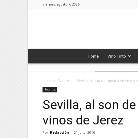
viernes, agosto 7, 2026
Home
Vino Tinto
Inicio
Eventos
Sevilla, al son de música en vivo y 
Eventos
Sevilla, al son d
vinos de Jerez
Por
Redacción
-
21 julio, 2016