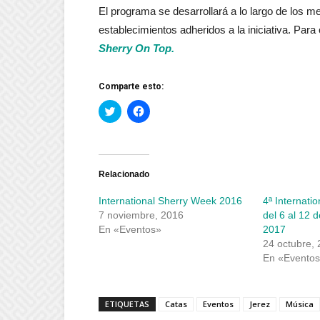
El programa se desarrollará a lo largo de los me
establecimientos adheridos a la iniciativa. Par
Sherry On Top.
Comparte esto:
Haz
Haz
clic
clic
para
para
compartir
compartir
en
en
Twitter
Facebook
(Se
(Se
abre
abre
Relacionado
en
en
una
una
International Sherry Week 2016
4ª Internati
ventana
ventana
nueva)
nueva)
7 noviembre, 2016
del 6 al 12 
En «Eventos»
2017
24 octubre,
En «Evento
ETIQUETAS
Catas
Eventos
Jerez
Música