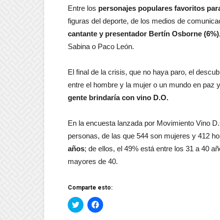
Entre los
personajes populares favoritos para
figuras del deporte, de los medios de comunica
cantante y presentador Bertín Osborne (6%)
Sabina o Paco León.
El final de la crisis, que no haya paro, el descu
entre el hombre y la mujer o un mundo en paz y
gente brindaría con vino D.O.
En la encuesta lanzada por Movimiento Vino D.O
personas, de las que 544 son mujeres y 412 ho
años
; de ellos, el 49% está entre los 31 a 40 
mayores de 40.
Comparte esto:
Haz
Haz
clic
clic
para
para