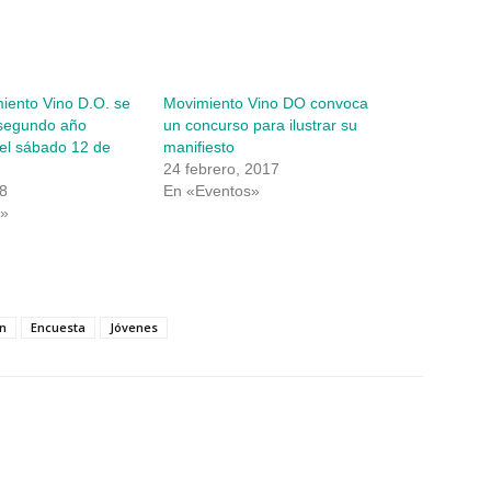
iento Vino D.O. se
Movimiento Vino DO convoca
 segundo año
un concurso para ilustrar su
 el sábado 12 de
manifiesto
24 febrero, 2017
8
En «Eventos»
s»
n
Encuesta
Jóvenes