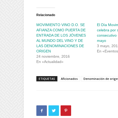
compartir
compartir
en
en
Twitter
Facebook
(Se
(Se
abre
abre
Relacionado
en
en
una
una
MOVIMIENTO VINO D.O. SE
El Día Movim
ventana
ventana
nueva)
nueva)
AFIANZA COMO PUERTA DE
celebra por
ENTRADA DE LOS JÓVENES
consecutivo
AL MUNDO DEL VINO Y DE
mayo
LAS DENOMINACIONES DE
3 mayo, 201
ORIGEN
En «Evento
24 noviembre, 2016
En «Actualidad»
ETIQUETAS
Aficionados
Denominación de orige