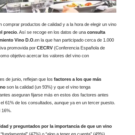
comprar productos de calidad y a la hora de elegir un vino
l precio
. Así se recoge en los datos de una
consulta
imiento Vino D.O.
en la que han participado cerca de 1.000
ativa promovida por
CECRV
(Conferencia Española de
omo objetivo acercar los valores del vino con
es de junio, reflejan que los
factores a los que más
ino
son la calidad (un 93%) y que el vino tenga
antes aseguran fijarse más en estos dos factores antes
 el 61% de los consultados, aunque ya en un tercer puesto.
l 16%.
dad y preguntados por la
importancia de que un
vino
“fundamental” (47%) o “algo a tener en cuenta” (49%).