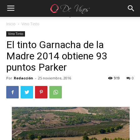
Inicio
Vino Tinto
Vino Tinto
El tinto Garnacha de la
Madre 2014 obtiene 93
puntos Parker
Por
Redacción
-
25 noviembre, 2016
919
0