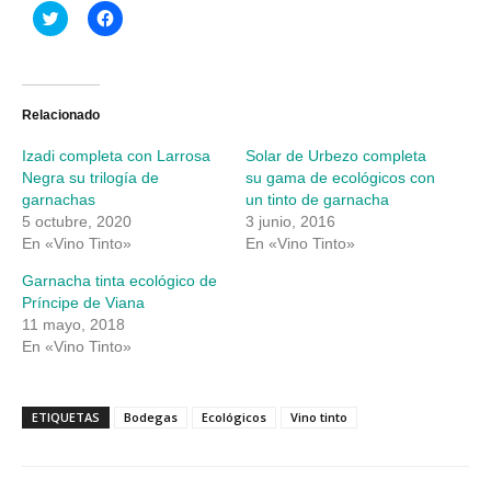
Haz
Haz
clic
clic
para
para
compartir
compartir
en
en
Twitter
Facebook
(Se
(Se
abre
abre
Relacionado
en
en
una
una
Izadi completa con Larrosa
Solar de Urbezo completa
ventana
ventana
nueva)
nueva)
Negra su trilogía de
su gama de ecológicos con
garnachas
un tinto de garnacha
5 octubre, 2020
3 junio, 2016
En «Vino Tinto»
En «Vino Tinto»
Garnacha tinta ecológico de
Príncipe de Viana
11 mayo, 2018
En «Vino Tinto»
ETIQUETAS
Bodegas
Ecológicos
Vino tinto