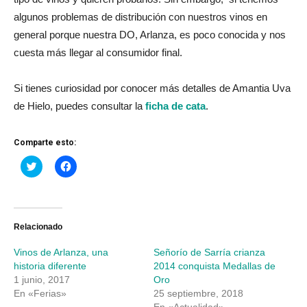
algunos problemas de distribución con nuestros vinos en
general porque nuestra DO, Arlanza, es poco conocida y nos
cuesta más llegar al consumidor final.
Si tienes curiosidad por conocer más detalles de Amantia Uva
de Hielo, puedes consultar la
ficha de cata
.
Comparte esto:
Haz
Haz
clic
clic
para
para
compartir
compartir
en
en
Twitter
Facebook
(Se
(Se
abre
abre
Relacionado
en
en
una
una
Vinos de Arlanza, una
Señorío de Sarría crianza
ventana
ventana
nueva)
nueva)
historia diferente
2014 conquista Medallas de
1 junio, 2017
Oro
En «Ferias»
25 septiembre, 2018
En «Actualidad»