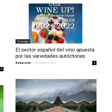
Coupage
El sector español del vino apuesta
.
por las variedades autóctonas
Redacción
-
28 octubre, 2021
0
0