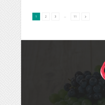
...
1
2
3
11