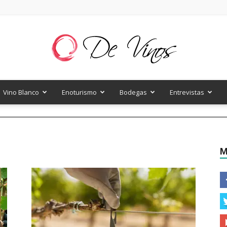
Vino Blanco
Enoturismo
Bodegas
Entrevistas
De
M
Vinos