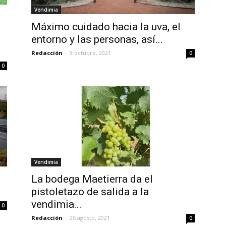
Vendimia
Máximo cuidado hacia la uva, el
entorno y las personas, así...
Redacción
-
9 octubre, 2021
0
0
Vendimia
La bodega Maetierra da el
pistoletazo de salida a la
vendimia...
0
Redacción
-
25 agosto, 2021
0