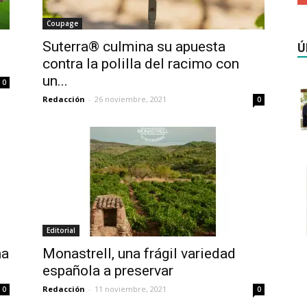
Coupage
Suterra® culmina su apuesta
Ú
contra la polilla del racimo con
un...
0
Redacción
-
26 noviembre, 2021
0
Editorial
ma
Monastrell, una frágil variedad
española a preservar
Redacción
-
11 noviembre, 2021
0
0