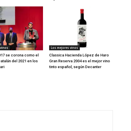
 vinos
Los mejores vinos
017 se corona como el
Classica Hacienda López de Haro
atalán del 2021 en los
Gran Reserva 2004 es el mejor vino
ari
tinto español, según Decanter