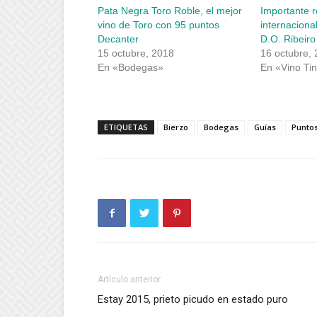
una
una
Pata Negra Toro Roble, el mejor
Importante 
ventana
ventana
nueva)
nueva)
vino de Toro con 95 puntos
internacional
Decanter
D.O. Ribeiro
15 octubre, 2018
16 octubre,
En «Bodegas»
En «Vino Tin
ETIQUETAS
Bierzo
Bodegas
Guías
Punto
Artículo anterior
Estay 2015, prieto picudo en estado puro