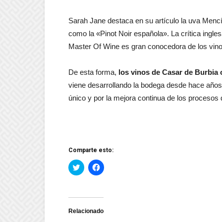
Sarah Jane destaca en su artículo la uva Menc
como la «Pinot Noir española». La crítica ingles
Master Of Wine es gran conocedora de los vinos
De esta forma,
los vinos de Casar de Burbia
viene desarrollando la bodega desde hace años,
único y por la mejora continua de los procesos 
Comparte esto:
Haz
Haz
clic
clic
para
para
compartir
compartir
en
en
Twitter
Facebook
(Se
(Se
abre
abre
Relacionado
en
en