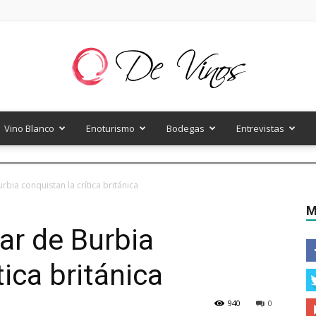
Vino Blanco
Enoturismo
Bodegas
Entrevistas
De
rbia conquistan la crítica británica
M
ar de Burbia
Vinos
tica británica
940
0