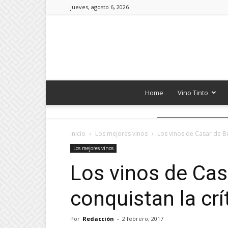
jueves, agosto 6, 2026
Home
Vino Tinto
Inicio
Los mejores vinos
Los vinos de Casar de Bu
Los mejores vinos
Los vinos de Cas
conquistan la crí
Por
Redacción
-
2 febrero, 2017