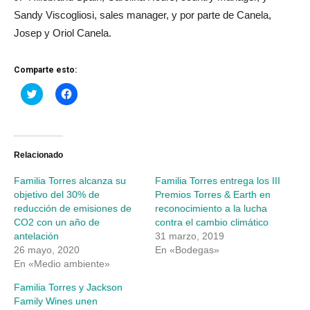
Sandy Viscogliosi, sales manager, y por parte de Canela,
Josep y Oriol Canela.
Comparte esto:
Haz
Haz
clic
clic
para
para
compartir
compartir
en
en
Twitter
Facebook
(Se
(Se
abre
abre
Relacionado
en
en
una
una
Familia Torres alcanza su
Familia Torres entrega los III
ventana
ventana
nueva)
nueva)
objetivo del 30% de
Premios Torres & Earth en
reducción de emisiones de
reconocimiento a la lucha
CO2 con un año de
contra el cambio climático
antelación
31 marzo, 2019
26 mayo, 2020
En «Bodegas»
En «Medio ambiente»
Familia Torres y Jackson
Family Wines unen