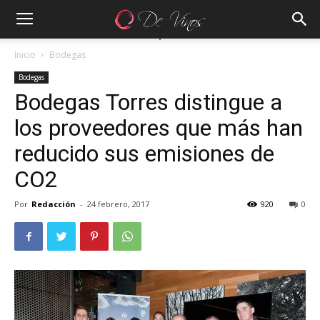
Inicio
Bodegas
Bodegas
Bodegas Torres distingue a
los proveedores que más han
reducido sus emisiones de
CO2
Por
Redacción
-
24 febrero, 2017
920
0