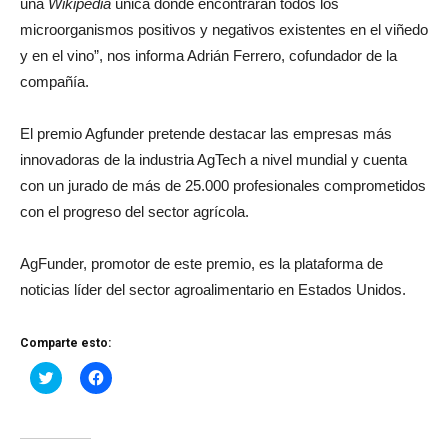
una
Wikipedia
única donde encontrarán todos los
microorganismos positivos y negativos existentes en el viñedo
y en el vino”, nos informa Adrián Ferrero, cofundador de la
compañía.
El premio Agfunder pretende destacar las empresas más
innovadoras de la industria AgTech a nivel mundial y cuenta
con un jurado de más de 25.000 profesionales comprometidos
con el progreso del sector agrícola.
AgFunder, promotor de este premio, es la plataforma de
noticias líder del sector agroalimentario en Estados Unidos.
Comparte esto:
Haz
Haz
clic
clic
para
para
compartir
compartir
en
en
Twitter
Facebook