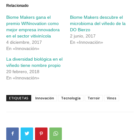
(Se
(Se
abre
abre
Relacionado
en
en
una
una
Biome Makers gana el
Biome Makers descubre el
ventana
ventana
nueva)
nueva)
premio WINnovation como
microbioma del viñedo de la
mejor empresa innovadora
DO Bierzo
en el sector vitivinícola
2 junio, 2017
4 diciembre, 2017
En «Innovación»
En «Innovación»
La diversidad biológica en el
viñedo tiene nombre propio
20 febrero, 2018
En «Innovación»
ETIQUETAS
Innovación
Tecnología
Terroir
Vinos