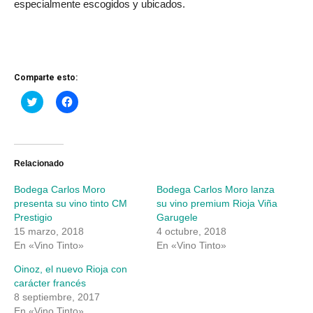
especialmente escogidos y ubicados.
Comparte esto:
Haz
Haz
clic
clic
para
para
compartir
compartir
en
en
Twitter
Facebook
(Se
(Se
abre
abre
Relacionado
en
en
una
una
Bodega Carlos Moro
Bodega Carlos Moro lanza
ventana
ventana
nueva)
nueva)
presenta su vino tinto CM
su vino premium Rioja Viña
Prestigio
Garugele
15 marzo, 2018
4 octubre, 2018
En «Vino Tinto»
En «Vino Tinto»
Oinoz, el nuevo Rioja con
carácter francés
8 septiembre, 2017
En «Vino Tinto»