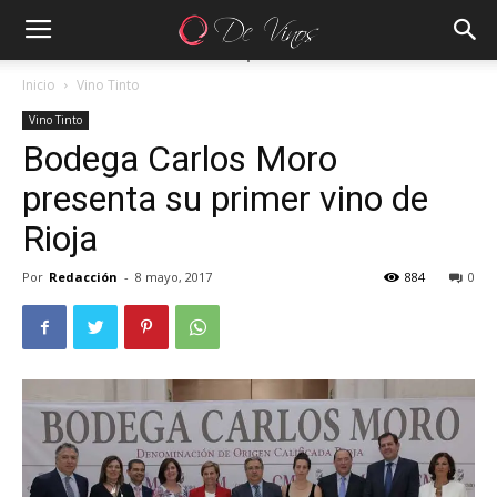
Inicio
Vino Tinto
Vino Tinto
Bodega Carlos Moro
presenta su primer vino de
Rioja
Por
Redacción
-
8 mayo, 2017
884
0