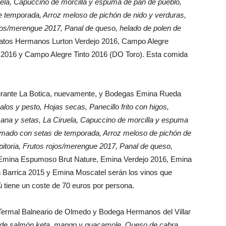
ela, Capuccino de morcilla y espuma de pan de pueblo,
 temporada, Arroz meloso de pichón de nido y verduras,
 rojos/merengue 2017, Panal de queso, helado de polen de
latos Hermanos Lurton Verdejo 2016, Campo Alegre
 2016 y Campo Alegre Tinto 2016 (DO Toro). Esta comida
aurante La Botica, nuevamente, y Bodegas Emina Rueda
alos y pesto, Hojas secas, Panecillo frito con higos,
ana y setas, La Ciruela, Capuccino de morcilla y espuma
umado con setas de temporada, Arroz meloso de pichón de
epitoria, Frutos rojos/merengue 2017, Panal de queso,
 Emina Espumoso Brut Nature, Emina Verdejo 2016, Emina
Barrica 2015 y Emina Moscatel serán los vinos que
 tiene un coste de 70 euros por persona.
la Termal Balneario de Olmedo y Bodega Hermanos del Villar
 de salmón keta, mango y guacamole, Queso de cabra