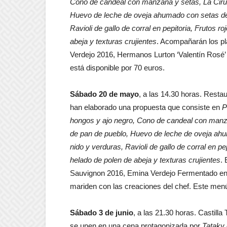
Cono de candeal con manzana y setas, La Ciru
Huevo de leche de oveja ahumado con setas de
Ravioli de gallo de corral en pepitoria, Frutos
abeja y texturas crujientes
. Acompañarán los p
Verdejo 2016, Hermanos Lurton ‘Valentín Rosé’
está disponible por 70 euros.
Sábado 20 de mayo
, a las 14.30 horas. Rest
han elaborado una propuesta que consiste en
P
hongos y ajo negro, Cono de candeal con manz
de pan de pueblo, Huevo de leche de oveja ah
nido y verduras, Ravioli de gallo de corral en p
helado de polen de abeja y texturas crujientes
.
Sauvignon 2016, Emina Verdejo Fermentado en 
mariden con las creaciones del chef. Este menú
Sábado 3 de junio
, a las 21.30 horas. Castil
se unen en una cena protagonizada por
Tataky