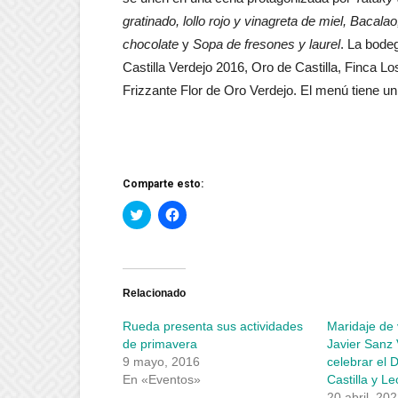
gratinado, lollo rojo y vinagreta de miel, Bacala
chocolate
y
Sopa de fresones y laurel
. La bode
Castilla Verdejo 2016, Oro de Castilla, Finca
Frizzante Flor de Oro Verdejo. El menú tiene un
Comparte esto:
Haz
Haz
clic
clic
para
para
compartir
compartir
en
en
Twitter
Facebook
(Se
(Se
abre
abre
Relacionado
en
en
una
una
Rueda presenta sus actividades
Maridaje de v
ventana
ventana
nueva)
nueva)
de primavera
Javier Sanz V
9 mayo, 2016
celebrar el D
En «Eventos»
Castilla y L
20 abril, 20