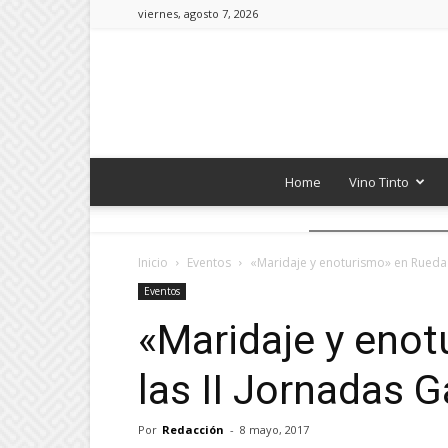
viernes, agosto 7, 2026
Home
Vino Tinto
Inicio
Eventos
«Maridaje y enoturismo» en Rueda 
Eventos
«Maridaje y eno
las II Jornadas 
Por
Redacción
-
8 mayo, 2017