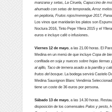
manzana y setas, La Ciruela, Capuccino de mor
ahumado con setas de temporada, Arroz meloso d
en pepitoria, Frutos rojos/merengue 2017, Panal
Los vinos que maridarán los platos son Espumos
Noctura 2016, Tinto Pepe Yllera 2015 y el Yller
euros e incluye café o infusiones.
Viernes 12 de mayo
, a las 21.00 horas. El Pa
Medina en un menú de que incluye
Copa de bie
confitada en soja y nueces sobre hojas tierna
al ajillo, Taco de ternera asado a la parrilla y 
frutos del bosque
. La bodega servirá Castelo D
Medina Sauvignon Blanc Vendimia Seleccionada
tiene un coste de 36 euros por persona.
Sábado 13 de mayo
, a las 14.30 horas. Rest
disposición de los comensales
Palos y pesto, H