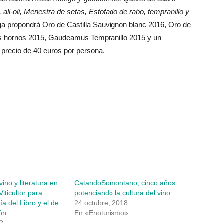
o, ali-oli, Menestra de setas, Estofado de rabo, tempranillo y
ga propondrá Oro de Castilla Sauvignon blanc 2016, Oro de
 Los hornos 2015, Gaudeamus Tempranillo 2015 y un
 precio de 40 euros por persona.
ino y literatura en
CatandoSomontano, cinco años
iticultor para
potenciando la cultura del vino
ía del Libro y el de
24 octubre, 2018
eón
En «Enoturismo»
22