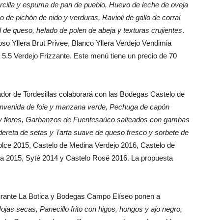
cilla y espuma de pan de pueblo, Huevo de leche de oveja
e pichón de nido y verduras, Ravioli de gallo de corral
 de queso, helado de polen de abeja y texturas crujientes
.
o Yllera Brut Privee, Blanco Yllera Verdejo Vendimia
a 5.5 Verdejo Frizzante. Este menú tiene un precio de 70
rador de Tordesillas colaborará con las Bodegas Castelo de
nvenida de foie y manzana verde, Pechuga de capón
s y flores, Garbanzos de Fuentesaúco salteados con gambas
caldereta de setas y Tarta suave de queso fresco y sorbete de
olce 2015, Castelo de Medina Verdejo 2016, Castelo de
 2015, Syté 2014 y Castelo Rosé 2016. La propuesta
aurante La Botica y Bodegas Campo Elíseo ponen a
ojas secas, Panecillo frito con higos, hongos y ajo negro,