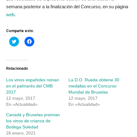
semana posterior a la finalización del Concurso, en su página
web
.
Comparte esto:
Haz
Haz
clic
clic
para
para
compartir
compartir
en
en
Twitter
Facebook
(Se
(Se
abre
abre
Relacionado
en
en
una
una
Los vinos españoles reinan
La D.O. Rueda obtiene 30
ventana
ventana
nueva)
nueva)
en el palmarés del CMB
medallas en el Concurso
2017
Mundial de Bruselas
12 mayo, 2017
12 mayo, 2017
En «Actualidad»
En «Actualidad»
Canadá y Bruselas premian
los vinos de crianza de
Bodega Soledad
26 enero, 2021