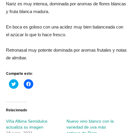
Nariz es muy intensa, dominada por aromas de flores blancas
y fruta blanca madura.
En boca es goloso con una acidez muy bien balanceada con
el azúcar lo que lo hace fresco.
Retronasal muy potente dominada por aromas frutales y notas
de almibar.
Comparte esto:
Haz
Haz
clic
clic
para
para
compartir
compartir
en
en
Twitter
Facebook
(Se
(Se
abre
abre
Relacionado
en
en
una
una
Viña Albina Semidulce
Nuevo vino blanco con la
ventana
ventana
nueva)
nueva)
actualiza su imagen
variedad de uva más
18 junio, 2021
antigua de Rioja