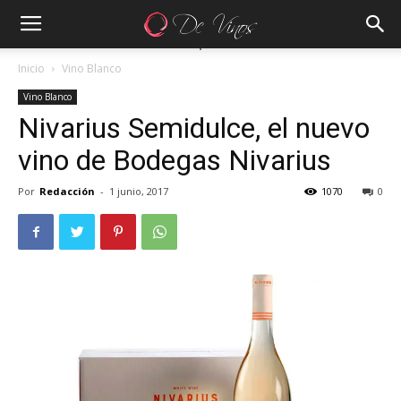
Inicio
Vino Blanco
Vino Blanco
Nivarius Semidulce, el nuevo
vino de Bodegas Nivarius
Por
Redacción
-
1 junio, 2017
1070
0