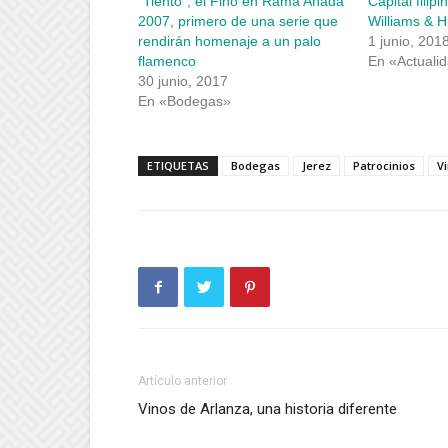
“Tiento”, el Fino en Rama Añada
Capital fili
ventana
ventana
nueva)
nueva)
2007, primero de una serie que
Williams & 
rendirán homenaje a un palo
1 junio, 201
flamenco
En «Actuali
30 junio, 2017
En «Bodegas»
ETIQUETAS
Bodegas
Jerez
Patrocinios
V
Artículo anterior
Vinos de Arlanza, una historia diferente