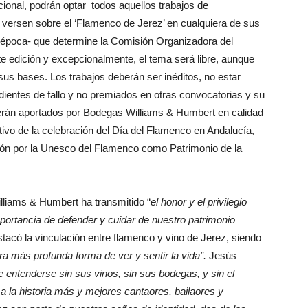
cional, podrán optar todos aquellos trabajos de
s versen sobre el ‘Flamenco de Jerez’ en cualquiera de sus
er época- que determine la Comisión Organizadora del
e edición y excepcionalmente, el tema será libre, aunque
sus bases. Los trabajos deberán ser inéditos, no estar
ientes de fallo y no premiados en otras convocatorias y su
erán aportados por Bodegas Williams & Humbert en calidad
otivo de la celebración del Día del Flamenco en Andalucía,
ión por la Unesco del Flamenco como Patrimonio de la
liams & Humbert ha transmitido “
el honor y el privilegio
mportancia de defender y cuidar de nuestro patrimonio
stacó la vinculación entre flamenco y vino de Jerez, siendo
tra más profunda forma de ver y sentir la vida”.
Jesús
 entenderse sin sus vinos, sin sus bodegas, y sin el
 la historia más y mejores cantaores, bailaores y