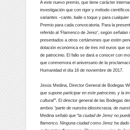
A este nuevo premio, que tiene carácter interna
investigación que con rigor y método científico
variantes –cante, baile o toque y para cualqui
Premio para cada convocatoria. Para la present
referido al ‘Flamenco de Jerez’, según señalan 
presentados a otros certámenes que estén pend
dotación económica es de tres mil euros que s
de patrocinio. El fallo se dará a conocer con m
que conmemora el aniversario de la proclamac
Humanidad el día 16 de noviembre de 2017.
Jesús Medina, Director General de Bodegas Wil
que supone participar en este patrocinio, y la i
cultural
”
.
El director general de las Bodegas de
ambos
“parte de nuestra idiosincrasia, de nues
Medina señaló que “l
a ciudad de Jerez no puede
flamenco. Ninguna ciudad como Jerez ha dado a