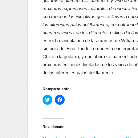
guitarristas flamencos. Flamenco y vino de Jer
máximas expresiones culturales de nuestra tierr
son muchas las iniciativas que se llevan a cab
los diferentes palos del flamenco, encontrando 
nuestros vinos con los diferentes estilos del fl
estrecha vinculación de las marcas de Willia
sintonía del Fino Pando compuesta e interpreta
Chico a la guitarra, y que ahora se ha reeditado
próximas ediciones limitadas de los vinos de a
de los diferentes palos del flamenco.
Comparte esto:
Haz
Haz
clic
clic
para
para
compartir
compartir
en
en
Twitter
Facebook
(Se
(Se
abre
abre
Relacionado
en
en
una
una