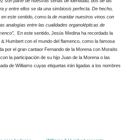
ez son parte de nuestras señas de identidad, dos de las
a y entre ellos se da una simbiosis perfecta. De hecho,
o en este sentido, como la de maridar nuestros vinos con
las analogías entre las cualidades organolépticas de
amenco”
.
En este sentido, Jesús Medina ha recordado la
ms & Humbert con el mundo del flamenco, como la famosa
da por el gran cantaor Fernando de la Morena con Moraíto
 con la participación de su hijo Juan de la Morena o las
ñada de Williams cuyas etiquetas irán ligadas a los nombres