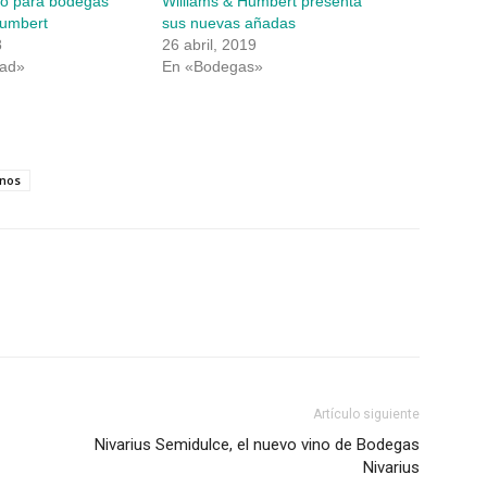
pino para bodegas
Williams & Humbert presenta
Humbert
sus nuevas añadas
8
26 abril, 2019
dad»
En «Bodegas»
inos
Artículo siguiente
Nivarius Semidulce, el nuevo vino de Bodegas
Nivarius