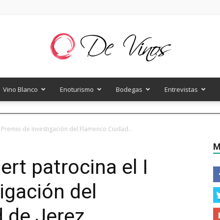
Vino Blanco
Enoturismo
Bodegas
Entrevistas
De
 Premio de Investigación del Flamenco Ciudad...
M
rt patrocina el I
Vinos
igación del
 de Jerez