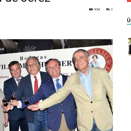
954
0
Ú